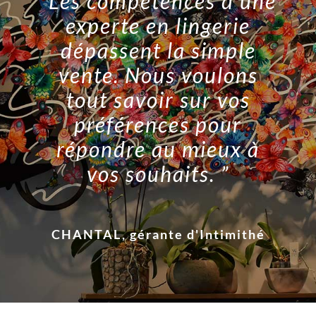
“Les compétences d’une
experte en lingerie
dépassent la simple
vente. Nous voulons
tout savoir sur vos
préférences pour
répondre au mieux à
vos souhaits. ”
CHANTAL, gérante d'Intimithé